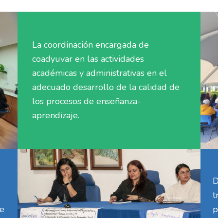
La coordinación encargada de
coadyuvar en las actividades
académicas y administrativas en el
adecuado desarrollo de la calidad de
los procesos de enseñanza-
aprendizaje.
D
t
de
p