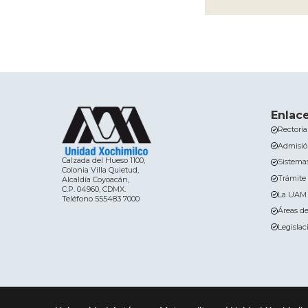
Enlac
Rectorí
Admisi
Calzada del Hueso 1100,
Sistemas
Colonia Villa Quietud,
Trámite 
Alcaldía Coyoacán,
C.P. 04960, CDMX.
La UAM 
Teléfono 555483 7000
Áreas de
Legislac