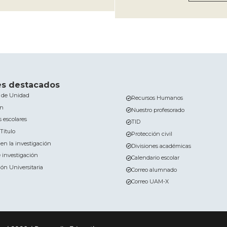
es destacados
a de Unidad
Recursos Humanos
ón
Nuestro profesorado
 escolares
TID
Título
Protección civil
en la investigación
Divisiones académicas
 investigación
Calendario escolar
ión Universitaria
Correo alumnado
Correo UAM-X